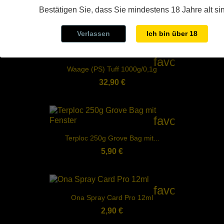
favorite_bord
Bestätigen Sie, dass Sie mindestens 18 Jahre alt si
Papers + Filter
3,00 €
Verlassen
Ich bin über 18
favorite_bord
Waage (PS) Tuff 1000g/0,1g
32,90 €
favorite_bord
Terploc 250g Grove Bag mit...
5,90 €
favorite_bord
Ona Spray Card Pro 12ml
2,90 €