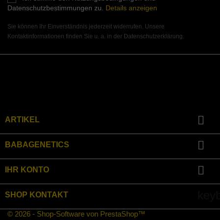
Datenschutzbestimmungen zu.
Details anzeigen
Sie können Ihr Einverständnis jederzeit widerrufen. Unsere
Kontaktinformationen finden Sie u. a. in der Datenschutzerklärung.
Instagram

ARTIKEL

BABAGENETICS

IHR KONTO
key
SHOP KONTAKT
© 2026 - Shop-Software von PrestaShop™