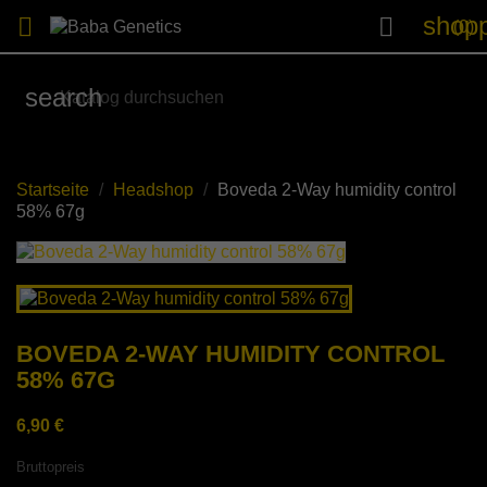
shopp


(0)
search
Startseite
Headshop
Boveda 2-Way humidity control
58% 67g
BOVEDA 2-WAY HUMIDITY CONTROL
58% 67G
6,90 €
Bruttopreis