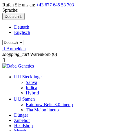
Rufen Sie uns an:
+43 677 645 53 703
Sprache:
Deutsch

Deutsch
Englisch

Anmelden
shopping_cart
Warenkorb
(0)



Stecklinge
Sativa
Indica
Hybrid


Samen
Rainbow Belts 3.0 lineup
Tha Melon lineup
Dünger
Zubehör
Headshop
Merch