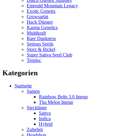
Dutch Garden Supplies
Emerald Mountain Legacy
Exotic Genetix
Growsartig
Hack Dünger
Karma Genetics
Multikraft
Rare Dankness
Serious Seeds
Storz & Bickel
Super Sativa Seed Club
Terploc
Kategorien
Startseite
Samen
Rainbow Belts 3.0 lineup
Tha Melon lineup
Stecklinge
Sativa
Indica
Hybrid
Zubehör
Headshop