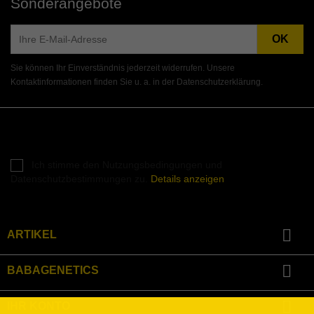
Sonderangebote
Sie können Ihr Einverständnis jederzeit widerrufen. Unsere
Kontaktinformationen finden Sie u. a. in der Datenschutzerklärung.
Instagram
Ich stimme den Nutzungsbedingungen und
Datenschutzbestimmungen zu.
Details anzeigen

ARTIKEL

BABAGENETICS

IHR KONTO