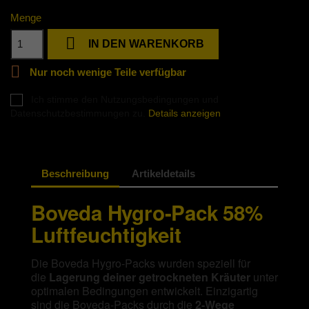
Menge

IN DEN WARENKORB

Nur noch wenige Teile verfügbar
Ich stimme den Nutzungsbedingungen und
Datenschutzbestimmungen zu.
Details anzeigen
Beschreibung
Artikeldetails
Boveda Hygro-Pack 58%
Luftfeuchtigkeit
Die Boveda Hygro-Packs wurden speziell für
die
Lagerung deiner getrockneten Kräuter
unter
optimalen Bedingungen entwickelt. Einzigartig
sind die Boveda-Packs durch die
2-Wege