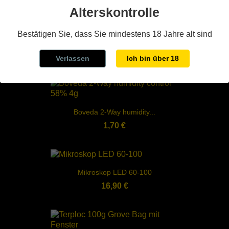
Kategorie:
Alterskontrolle
Bestätigen Sie, dass Sie mindestens 18 Jahre alt sind
Greengo papers + filter tips
2,00 €
Verlassen
Ich bin über 18
Boveda 2-Way humidity...
1,70 €
Mikroskop LED 60-100
16,90 €