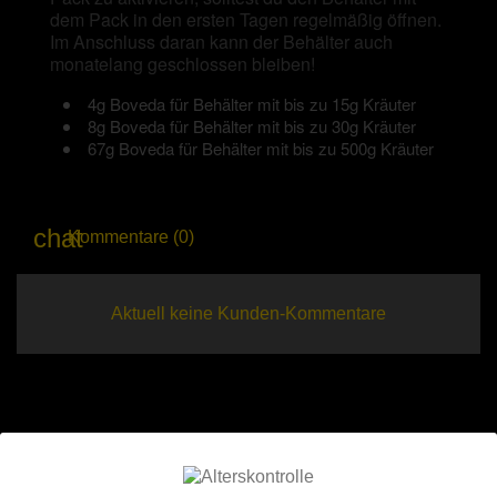
dem Pack in den ersten Tagen regelmäßig öffnen.
Im Anschluss daran kann der Behälter auch
monatelang geschlossen bleiben!
4g Boveda für Behälter mit bis zu 15g Kräuter
8g Boveda für Behälter mit bis zu 30g Kräuter
67g Boveda für Behälter mit bis zu 500g Kräuter
Kommentare (0)
Aktuell keine Kunden-Kommentare
13 andere Artikel in der gleichen